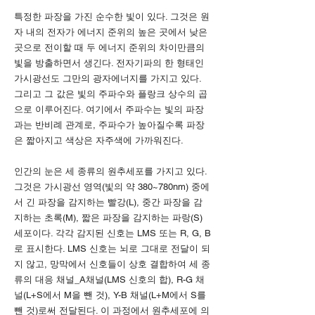
특정한 파장을 가진 순수한 빛이 있다. 그것은 원
자 내의 전자가 에너지 준위의 높은 곳에서 낮은
곳으로 전이할 때 두 에너지 준위의 차이만큼의
빛을 방출하면서 생긴다. 전자기파의 한 형태인
가시광선도 그만의 광자에너지를 가지고 있다.
그리고 그 값은 빛의 주파수와 플랑크 상수의 곱
으로 이루어진다. 여기에서 주파수는 빛의 파장
과는 반비례 관계로, 주파수가 높아질수록 파장
은 짧아지고 색상은 자주색에 가까워진다.
인간의 눈은 세 종류의 원추세포를 가지고 있다.
그것은 가시광선 영역(빛의 약 380~780nm) 중에
서 긴 파장을 감지하는 빨강(L), 중간 파장을 감
지하는 초록(M), 짧은 파장을 감지하는 파랑(S)
세포이다. 각각 감지된 신호는 LMS 또는 R, G, B
로 표시한다. LMS 신호는 뇌로 그대로 전달이 되
지 않고, 망막에서 신호들이 상호 결합하여 세 종
류의 대응 채널_A채널(LMS 신호의 합), R-G 채
널(L+S에서 M을 뺀 것), Y-B 채널(L+M에서 S를
뺀 것)로써 전달된다. 이 과정에서 원추세포에 의